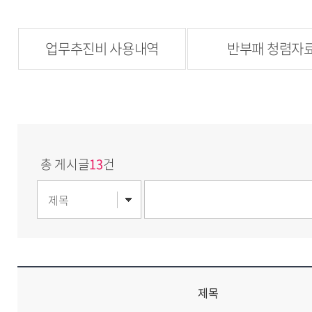
업무추진비 사용내역
반부패 청렴자
총 게시글
13
건
제목