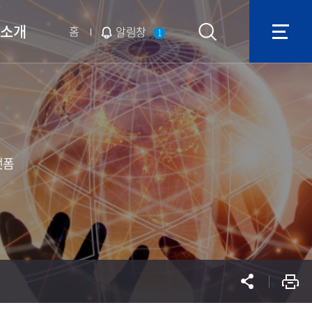
단소개
홈
알림창
1
랫폼