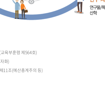
(교육부훈령 제564호)
자화)
 제11조(예산총계주의 등)