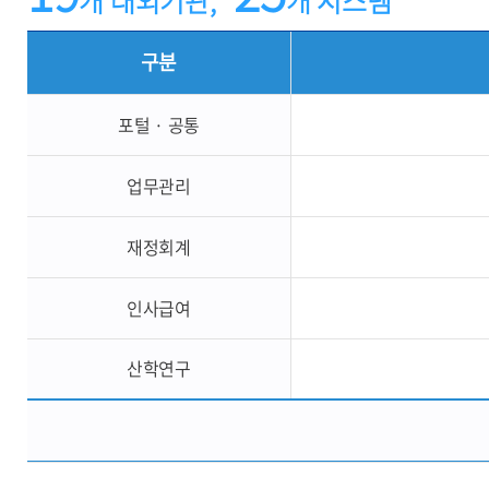
개 대외기관,
개 시스템
구분
포털 · 공통
업무관리
재정회계
인사급여
산학연구