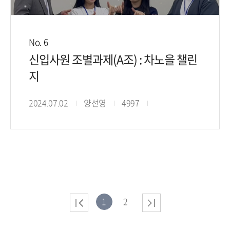
No. 6
신입사원 조별과제(A조) : 차노을 챌린
지
2024.07.02
양선영
4997
1
2