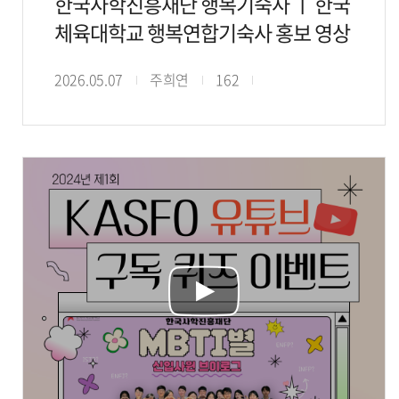
한국사학진흥재단 행복기숙사 ㅣ 한국
체육대학교 행복연합기숙사 홍보 영상
2026.05.07
주희연
162