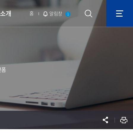
단소개
홈
알림창
1
랫폼