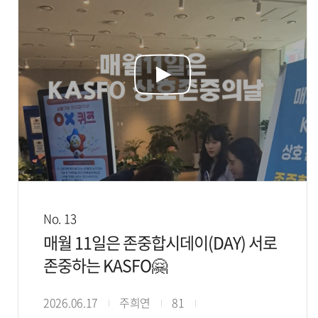
No. 13
매월 11일은 존중합시데이(DAY) 서로
존중하는 KASFO🤗
2026.06.17
주희연
81