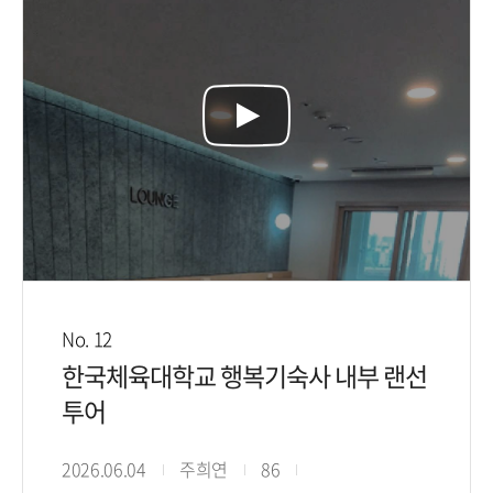
No. 12
한국체육대학교 행복기숙사 내부 랜선
투어
2026.06.04
주희연
86