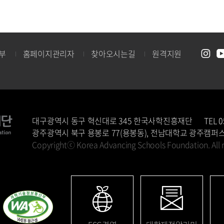
부
홈페이지관리자
찾아오시는길
원격지원
대구광역시 동구 혁신대로 345 한국사학진흥재단
TEL
0
광주광역시 북구 용봉로 77(용봉동), 전남대학교 광주캠퍼
Copyrightⓒ Korea Advancing Schools Foundation.
All